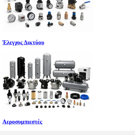
Έλεγχος Δικτύου
Αεροσυμπιεστές