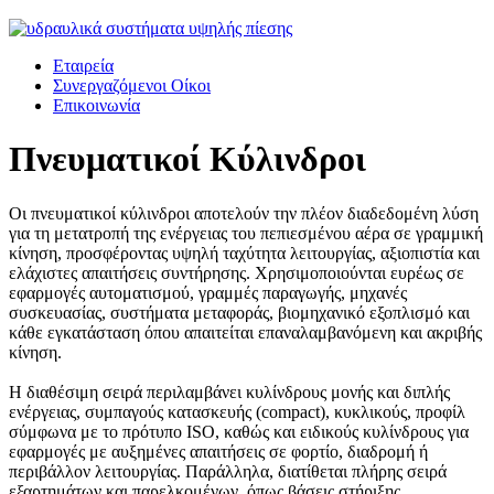
Εταιρεία
Συνεργαζόμενοι Οίκοι
Επικοινωνία
Πνευματικοί Κύλινδροι
Οι πνευματικοί κύλινδροι αποτελούν την πλέον διαδεδομένη λύση
για τη μετατροπή της ενέργειας του πεπιεσμένου αέρα σε γραμμική
κίνηση, προσφέροντας υψηλή ταχύτητα λειτουργίας, αξιοπιστία και
ελάχιστες απαιτήσεις συντήρησης. Χρησιμοποιούνται ευρέως σε
εφαρμογές αυτοματισμού, γραμμές παραγωγής, μηχανές
συσκευασίας, συστήματα μεταφοράς, βιομηχανικό εξοπλισμό και
κάθε εγκατάσταση όπου απαιτείται επαναλαμβανόμενη και ακριβής
κίνηση.
Η διαθέσιμη σειρά περιλαμβάνει κυλίνδρους μονής και διπλής
ενέργειας, συμπαγούς κατασκευής (compact), κυκλικούς, προφίλ
σύμφωνα με το πρότυπο ISO, καθώς και ειδικούς κυλίνδρους για
εφαρμογές με αυξημένες απαιτήσεις σε φορτίο, διαδρομή ή
περιβάλλον λειτουργίας. Παράλληλα, διατίθεται πλήρης σειρά
εξαρτημάτων και παρελκομένων, όπως βάσεις στήριξης,