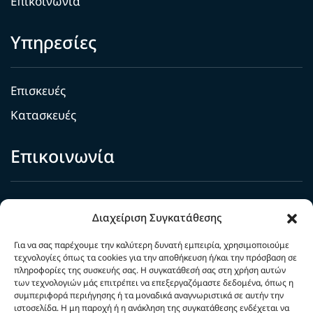
Επικοινωνία
Υπηρεσίες
Επισκευές
Κατασκευές
Επικοινωνία
211 8009720
Διαχείριση Συγκατάθεσης
info@highpressuregroup.com
Για να σας παρέχουμε την καλύτερη δυνατή εμπειρία, χρησιμοποιούμε
Μητροδώρου 21, Αθήνα
τεχνολογίες όπως τα cookies για την αποθήκευση ή/και την πρόσβαση σε
πληροφορίες της συσκευής σας. Η συγκατάθεσή σας στη χρήση αυτών
των τεχνολογιών μάς επιτρέπει να επεξεργαζόμαστε δεδομένα, όπως η
συμπεριφορά περιήγησης ή τα μοναδικά αναγνωριστικά σε αυτήν την
ιστοσελίδα. Η μη παροχή ή η ανάκληση της συγκατάθεσης ενδέχεται να