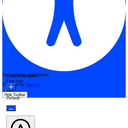
Accessibility Adjustments
Content Modules
Font Size
Powered by
OneTap
Hide Toolbar
Default