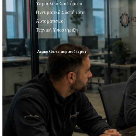
Υδραυλικά Συστήματα
Πνευματικά Συστήματα
Αυτοματισμοί
Τεχνική Υποστήριξη
›
Ανακαλύψτε περισσότερα