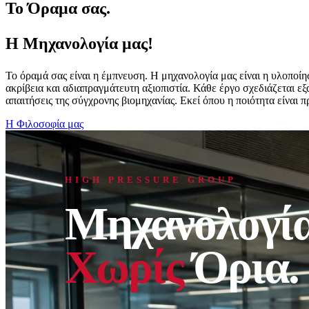
Το Όραμα σας.
Η Μηχανολογία μας!
Το όραμά σας είναι η έμπνευση. Η μηχανολογία μας είναι η υλοποί
ακρίβεια και αδιαπραγμάτευτη αξιοπιστία. Κάθε έργο σχεδιάζεται ε
απαιτήσεις της σύγχρονης βιομηχανίας. Εκεί όπου η ποιότητα είναι 
Η Φιλοσοφία μας
HIGH PRESSURE GROUP
Μηχανολογί
Χωρίς
Όρια
.