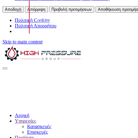
Υδραυλικά Συστήματα
Αποδοχή
Απόρριψη
Προβολή προτιμήσεων
Αποθήκευση προτιμή
Πνευματικά Συστήματα
Πολιτική Cookies
Αυτοματισμοί
Πολιτική Απορρήτου
Τεχνική Υποστήριξη
Skip to main content
›
Ανακαλύψτε περισσότερα
Αρχική
Υπηρεσίες
Κατασκευές
Επισκευές
Προϊόντα