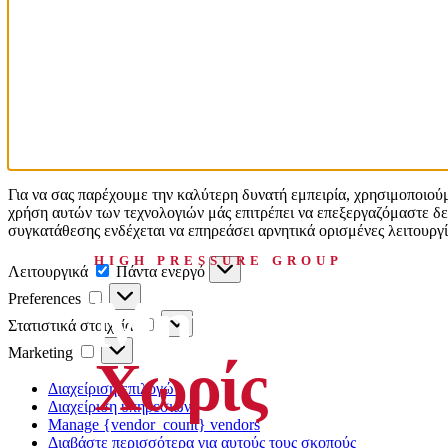
Για να σας παρέχουμε την καλύτερη δυνατή εμπειρία, χρησιμοποιού
χρήση αυτών των τεχνολογιών μάς επιτρέπει να επεξεργαζόμαστε δε
συγκατάθεσης ενδέχεται να επηρεάσει αρνητικά ορισμένες λειτουργίε
HIGH PRESSURE GROUP
Λειτουργικά
Λειτουργικά
Πάντα ενεργό
Preferences
Μηχανολογί
Preferences
Στατιστικά
Στατιστικά στοιχεία
στοιχεία
Marketing
Marketing
Χωρίς
Όρια
.
Διαχείριση επιλογών
Διαχείριση υπηρεσιών
Manage {vendor_count} vendors
Διαβάστε περισσότερα για αυτούς τους σκοπούς