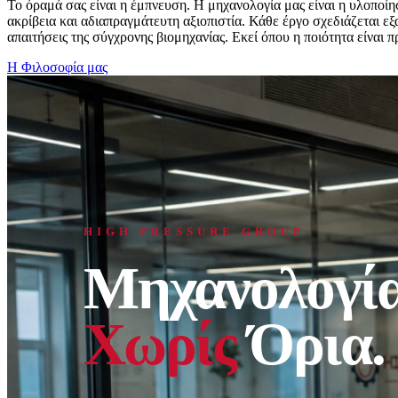
Το όραμά σας είναι η έμπνευση. Η μηχανολογία μας είναι η υλοποί
ακρίβεια και αδιαπραγμάτευτη αξιοπιστία. Κάθε έργο σχεδιάζεται ε
απαιτήσεις της σύγχρονης βιομηχανίας. Εκεί όπου η ποιότητα είναι 
Η Φιλοσοφία μας
HIGH PRESSURE GROUP
Μηχανολογί
Χωρίς
Όρια
.