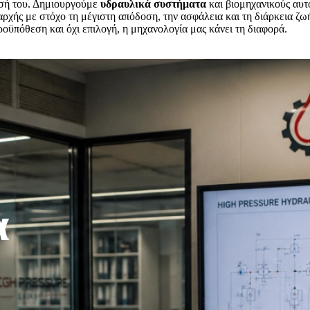
ησή του. Δημιουργούμε
υδραυλικά συστήματα
και βιομηχανικούς αυ
ξαρχής με στόχο τη μέγιστη απόδοση, την ασφάλεια και τη διάρκεια ζ
προϋπόθεση και όχι επιλογή, η μηχανολογία μας κάνει τη διαφορά.
α