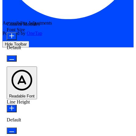
Accessibility Adjustments
Content Modules
Font Size
Powered by
OneTap
Hide Toolbar
Default
Readable Font
Line Height
Default