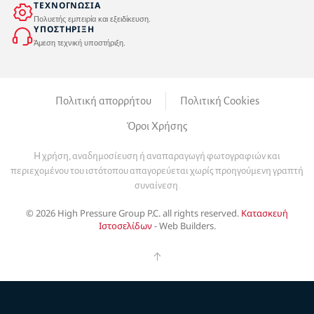
ΤΕΧΝΟΓΝΩΣΙΑ
Πολυετής εμπειρία και εξειδίκευση.
ΥΠΟΣΤΗΡΙΞΗ
Άμεση τεχνική υποστήριξη.
Πολιτική απορρήτου
Πολιτική Cookies
Όροι Χρήσης
Η χρήση, αναδημοσίευση ή αναπαραγωγή φωτογραφιών και
περιεχομένου του ιστότοπου απαγορεύεται χωρίς προηγούμενη γραπτή
συναίνεση.
©
2026
High Pressure Group P.C. all rights reserved.
Κατασκευή
Ιστοσελίδων
- Web Builders.