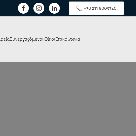
+30 211 8009720
ιρεία
Συνεργαζόμενοι Οίκοι
Επικοινωνία