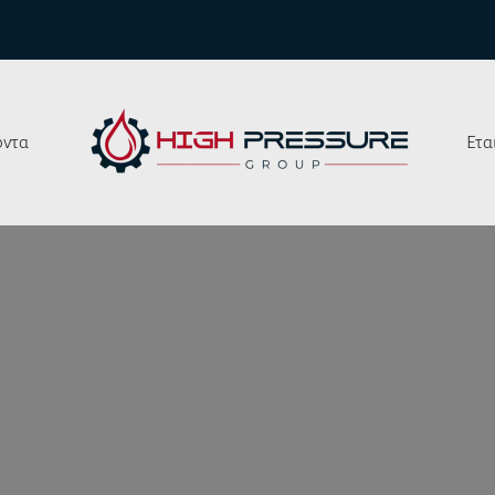
όντα
Ετα